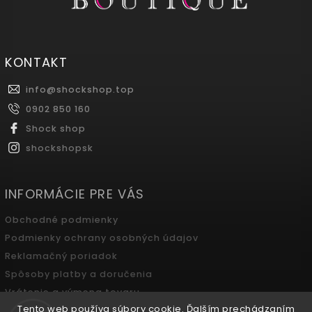
KONTAKT
info
@
shockshop.top
0902 850 160
Shock shop
shockshopsk
INFORMÁCIE PRE VÁS
Obchodné podmienky
Podmienky ochrany osobných údajov
Reklamačný poriadok
Spôsoby platby a doručenia
Vrátenie a výmena tovaru
Tento web používa súbory cookie. Ďalším prechádzaním
Odstúpenie od zmluvy