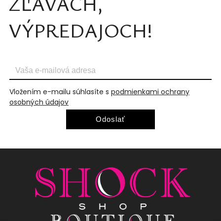
ZĽAVÁCH,
VÝPREDAJOCH!
Vložením e-mailu súhlasíte s
podmienkami ochrany
osobných údajov
Odoslať