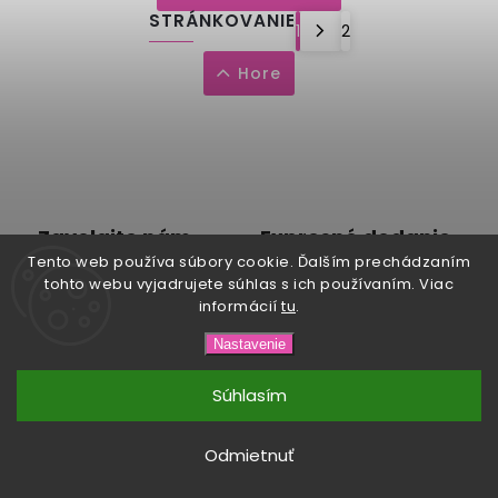
STRÁNKOVANIE
1
2
Hore
Zavolajte nám
Expresné dodanie
Tento web používa súbory cookie. Ďalším prechádzaním
Infolinka 0902 850 160
Tovar doručujeme do 48 h
tohto webu vyjadrujete súhlas s ich používaním. Viac
informácií
tu
.
Nastavenie
Osobný odber
Vrátenie peňazí
Súhlasím
Vyzdvihnite si u nás na
Peniaze odosielame do 14
predajni
dní
Odmietnuť