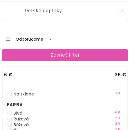
Detské doplnky
Odporúčame
Najlacnejšie
Zavrieť filter
Najdrahšie
Najpredávanejšie
6
€
36
€
Abecedne
78
Na sklade
FARBA
48
Sivá
29
Ružová
30
Béžová
28