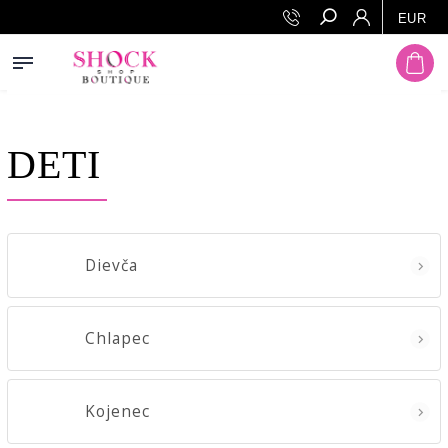
Prejsť na obsah
EUR
Hľadať
DETI
Dievča
Chlapec
Kojenec