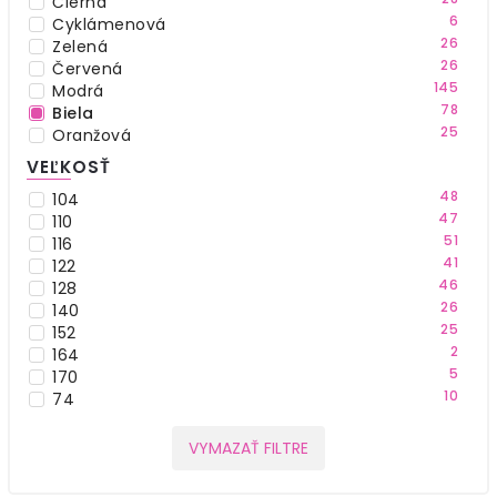
Čierna
6
Cyklámenová
26
Zelená
26
Červená
145
Modrá
78
Biela
25
Oranžová
27
Žltá
VEĽKOSŤ
9
Hnedá
48
104
35
Viacfarebná
47
110
6
Fialová
51
116
2
Škoricová
41
122
1
Bežová
46
128
1
Bázová
26
140
1
Zlatá
25
152
2
164
5
170
10
74
12
80
12
86
VYMAZAŤ FILTRE
0
62
16
92