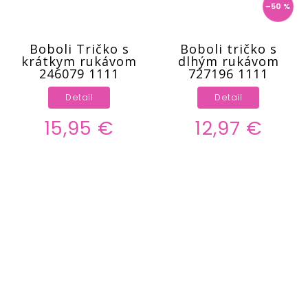
–50 %
Boboli Tričko s
Boboli tričko s
krátkym rukávom
dlhým rukávom
246079 1111
727196 1111
Detail
Detail
15,95 €
12,97 €