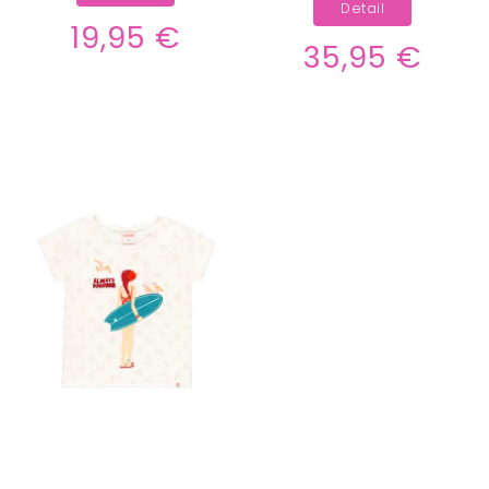
0
50-56
Detail
0
134
19,95 €
0
35,95 €
176