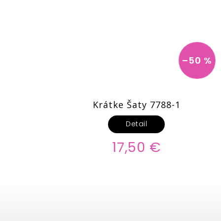
–50 %
Krátke Šaty 7788-1
Detail
17,50 €