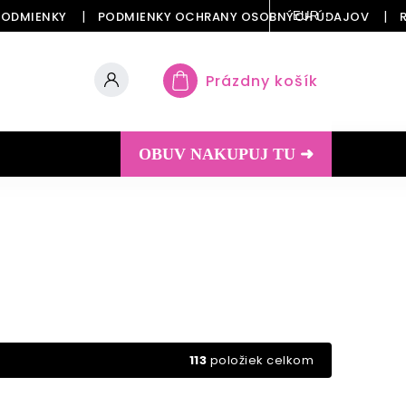
PODMIENKY
PODMIENKY OCHRANY OSOBNÝCH ÚDAJOV
EUR
Prázdny košík
OBUV NAKUPUJ TU ➜
113
položiek celkom