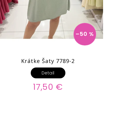
–50 %
Krátke Šaty 7789-2
Detail
17,50 €