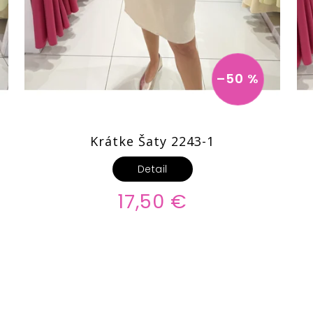
–50 %
Krátke Šaty 2243-1
Detail
17,50 €