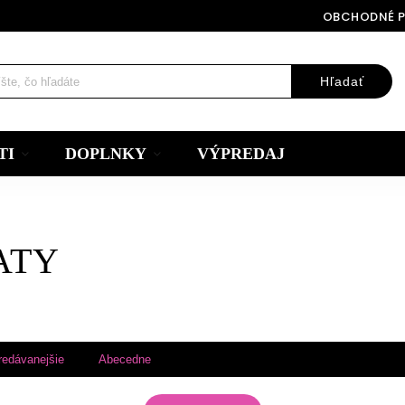
OBCHODNÉ 
Hľadať
TI
DOPLNKY
VÝPREDAJ
ATY
redávanejšie
Abecedne