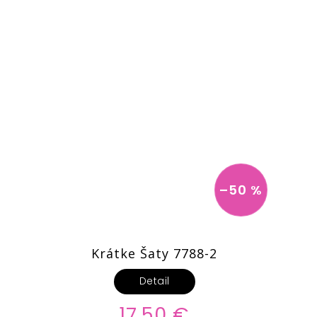
–50 %
Krátke Šaty 7788-2
Detail
17,50 €