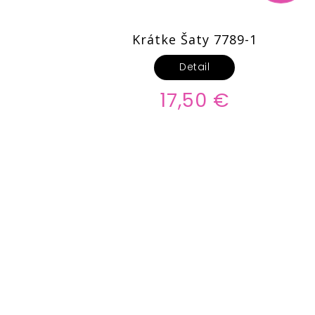
Krátke Šaty 7789-1
Detail
17,50 €