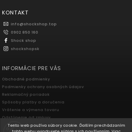
KONTAKT
info
@
shockshop.top
0902 850 160
Shock shop
shockshopsk
INFORMÁCIE PRE VÁS
Obchodné podmienky
Podmienky ochrany osobných údajov
Reklamačný poriadok
Spôsoby platby a doručenia
Vrátenie a výmena tovaru
Odstúpenie od zmluvy
Tento web používa súbory cookie. Ďalším prechádzaním
tohto webu vyjadrujete súhlas s ich používaním. Viac