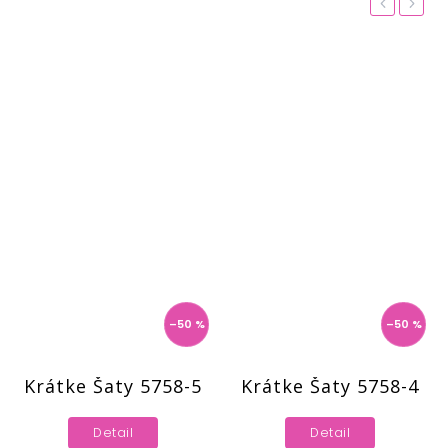
Previous
Next
–50 %
–50 %
758-5
Krátke Šaty 5758-4
Krátke Šaty 57
Detail
Detail