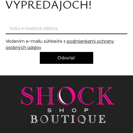
VÝPREDAJOCH!
Vložením e-mailu súhlasíte s
podmienkami ochrany
osobných údajov
Odoslať