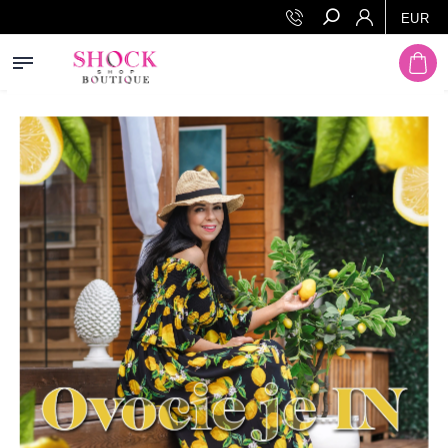
Prejsť na obsah
EUR
Hľadať