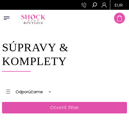
Prejsť na obsah
EUR
Hľadať
SÚPRAVY &
KOMPLETY
Odporúčame
Najlacnejšie
Otvoriť filter
Najdrahšie
Najpredávanejšie
Abecedne