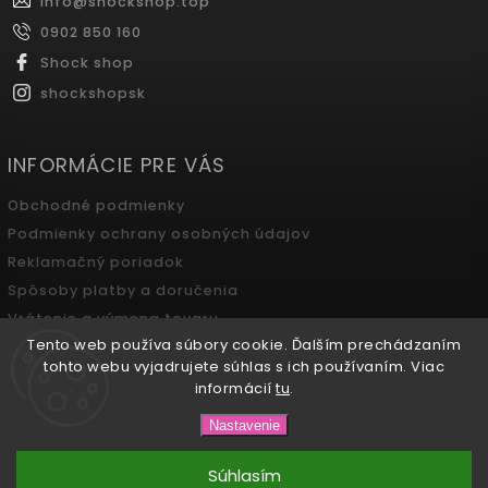
info
@
shockshop.top
0902 850 160
Shock shop
shockshopsk
INFORMÁCIE PRE VÁS
Obchodné podmienky
Podmienky ochrany osobných údajov
Reklamačný poriadok
Spôsoby platby a doručenia
Vrátenie a výmena tovaru
Tento web používa súbory cookie. Ďalším prechádzaním
Odstúpenie od zmluvy
tohto webu vyjadrujete súhlas s ich používaním. Viac
informácií
tu
.
Copyright 2026
SHOCK SHOP Boutique
. Všetky práva
Nastavenie
vyhradené.
Súhlasím
Vytvořil
Shoptet
a Adatelier
| Design
Shoptak.cz.