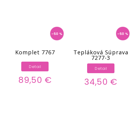
–50 %
–50 %
Komplet 7767
Tepláková Súprava
7277-3
Detail
Detail
89,50 €
34,50 €