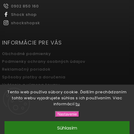
0902 850 160
Shock shop
shockshopsk
INFORMÁCIE PRE VÁS
Obchodné podmienky
Podmienky ochrany osobných údajov
Reklamačný poriadok
Spôsoby platby a doručenia
Vrátenie a výmena tovaru
Tento web používa súbory cookie. Ďalším prechádzaním
Odstúpenie od zmluvy
tohto webu vyjadrujete súhlas s ich používaním. Viac
informácií
tu
.
Copyright 2026
SHOCK SHOP Boutique
. Všetky práva
Nastavenie
vyhradené.
Súhlasím
Vytvořil
Shoptet
a Adatelier
| Design
Shoptak.cz.