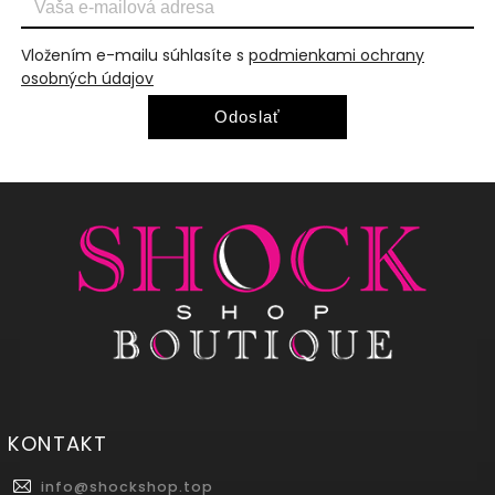
Vložením e-mailu súhlasíte s
podmienkami ochrany
osobných údajov
Odoslať
KONTAKT
info
@
shockshop.top