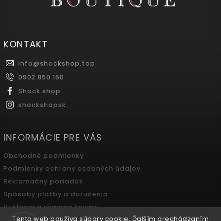
KONTAKT
info
@
shockshop.top
0902 850 160
Shock shop
shockshopsk
INFORMÁCIE PRE VÁS
Obchodné podmienky
Podmienky ochrany osobných údajov
Reklamačný poriadok
Spôsoby platby a doručenia
Vrátenie a výmena tovaru
Tento web používa súbory cookie. Ďalším prechádzaním
Odstúpenie od zmluvy