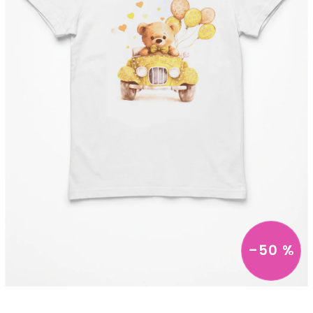
–50 %