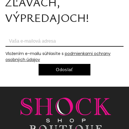
ZĽAVÁCH,
VÝPREDAJOCH!
Vložením e-mailu súhlasíte s
podmienkami ochrany
osobných údajov
Odoslať