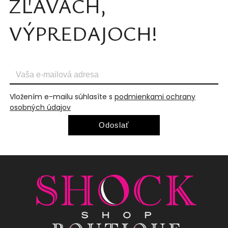
ZĽAVÁCH,
VÝPREDAJOCH!
Vložením e-mailu súhlasíte s
podmienkami ochrany
osobných údajov
Odoslať