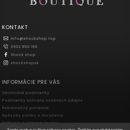
KONTAKT
info
@
shockshop.top
0902 850 160
Shock shop
shockshopsk
INFORMÁCIE PRE VÁS
Obchodné podmienky
Podmienky ochrany osobných údajov
Reklamačný poriadok
Spôsoby platby a doručenia
Vrátenie a výmena tovaru
Tento web používa súbory cookie. Ďalším prechádzaním