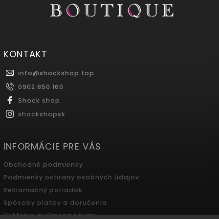
KONTAKT
info
@
shockshop.top
0902 850 160
Shock shop
shockshopsk
INFORMÁCIE PRE VÁS
Obchodné podmienky
Podmienky ochrany osobných údajov
Reklamačný poriadok
Spôsoby platby a doručenia
Vrátenie a výmena tovaru