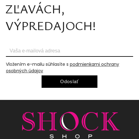
ZĽAVÁCH,
VÝPREDAJOCH!
Vložením e-mailu súhlasíte s
podmienkami ochrany
osobných údajov
Odoslať