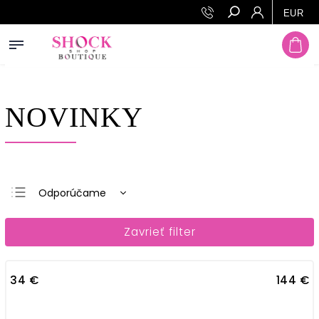
Prejsť na obsah
EUR
Hľadať
NOVINKY
Odporúčame
Najlacnejšie
Zavrieť filter
Najdrahšie
Najpredávanejšie
34
€
144
€
Abecedne