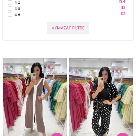
134
40
112
46
82
48
30
36
144
42
VYMAZAŤ FILTRE
130
44
38
50
1
152
1
XS
1
XXXL
15
M/L
6
L/XL
4
S/M
5
52
3
54