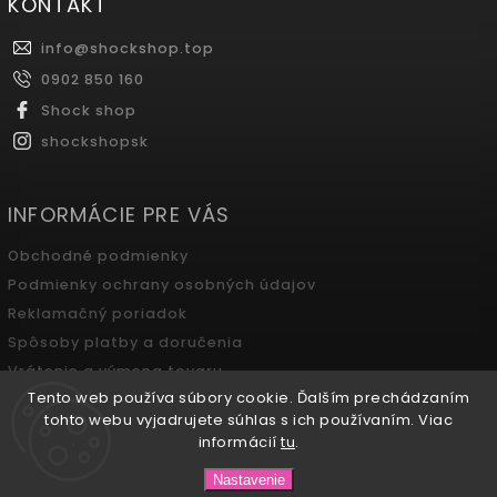
KONTAKT
info
@
shockshop.top
0902 850 160
Shock shop
shockshopsk
INFORMÁCIE PRE VÁS
Obchodné podmienky
Podmienky ochrany osobných údajov
Reklamačný poriadok
Spôsoby platby a doručenia
Vrátenie a výmena tovaru
Tento web používa súbory cookie. Ďalším prechádzaním
Odstúpenie od zmluvy
tohto webu vyjadrujete súhlas s ich používaním. Viac
informácií
tu
.
Copyright 2026
SHOCK SHOP Boutique
. Všetky práva
Nastavenie