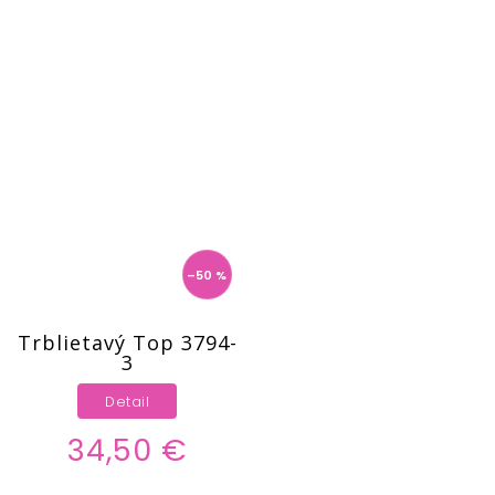
–50 %
Trblietavý Top 3794-
3
Detail
34,50 €