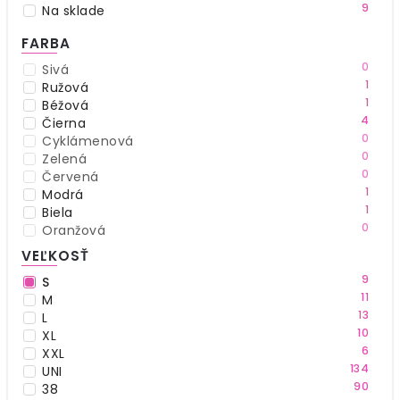
9
Na sklade
FARBA
0
Sivá
1
Ružová
1
Béžová
4
Čierna
0
Cyklámenová
0
Zelená
0
Červená
1
Modrá
1
Biela
0
Oranžová
0
Žltá
VEĽKOSŤ
1
Hnedá
9
S
0
Viacfarebná
11
M
0
Fialová
13
L
0
Bežová
10
XL
0
Koral
6
XXL
0
Bordová
134
UNI
0
Strieborná
90
38