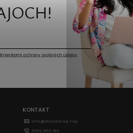
AJOCH!
dmienkami ochrany osobných údajov
KONTAKT
info
@
shockshop.top
0902 850 160