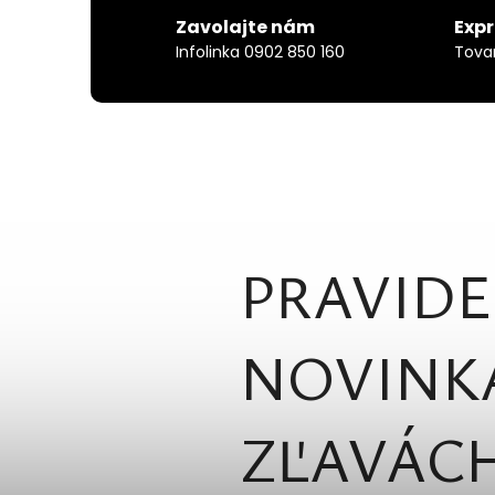
Zavolajte nám
Exp
Infolinka 0902 850 160
Tova
PRAVIDE
NOVINK
ZĽAVÁCH