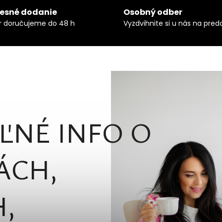
resné dodanie
Osobný odber
r doručujeme do 48 h
Vyzdvihnite si u nás na preda
ĽNÉ INFO O
ÁCH,
,