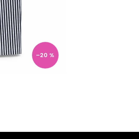
–20 %