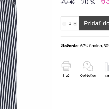
6
79 €
–20 %
Pridať d
Zloženie :
67% Bavlna, 30%
Tlač
Opýtať sa
Str