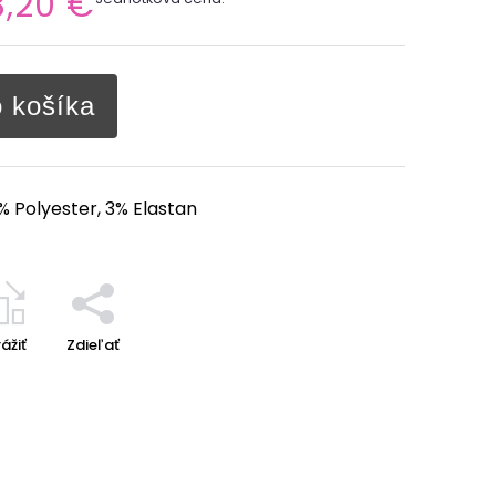
3,20 €
o košíka
 Polyester, 3% Elastan
ážiť
Zdieľať