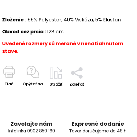
Zloženie :
55% Polyester, 40% Viskóza, 5% Elastan
Obvod cez prsia :
128 cm
Uvedené rozmery sú merané v nenatiahnutom
stave.
Tlač
Opýtať sa
Strážiť
Zdieľať
Zavolajte nám
Expresné dodanie
Infolinka 0902 850 160
Tovar doručujeme do 48 h