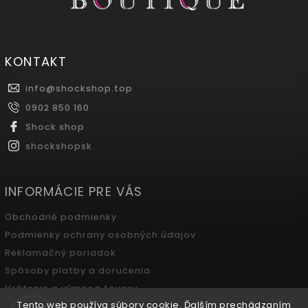
KONTAKT
info
@
shockshop.top
0902 850 160
Shock shop
shockshopsk
INFORMÁCIE PRE VÁS
Obchodné podmienky
Podmienky ochrany osobných údajov
Reklamačný poriadok
Spôsoby platby a doručenia
Vrátenie a výmena tovaru
Tento web používa súbory cookie. Ďalším prechádzaním
Odstúpenie od zmluvy