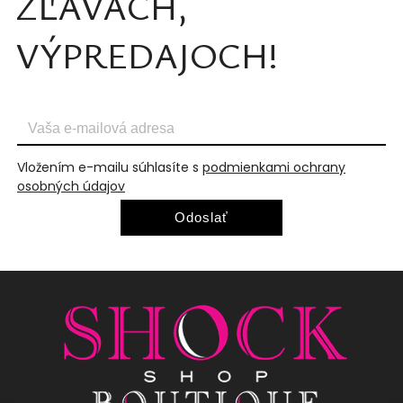
ZĽAVÁCH,
VÝPREDAJOCH!
Vložením e-mailu súhlasíte s
podmienkami ochrany
osobných údajov
Odoslať