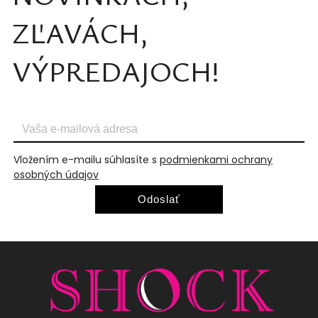
ZĽAVÁCH,
VÝPREDAJOCH!
Vložením e-mailu súhlasíte s
podmienkami ochrany
osobných údajov
Odoslať