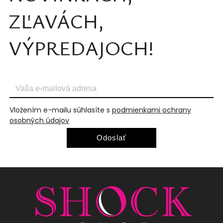
ZĽAVÁCH,
VÝPREDAJOCH!
Vložením e-mailu súhlasíte s
podmienkami ochrany
osobných údajov
Odoslať