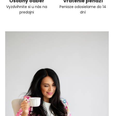
Osobný odber
Vrátenie peňazí
Vyzdvihnite si u nás na
Peniaze odosielame do 14
predajni
dní