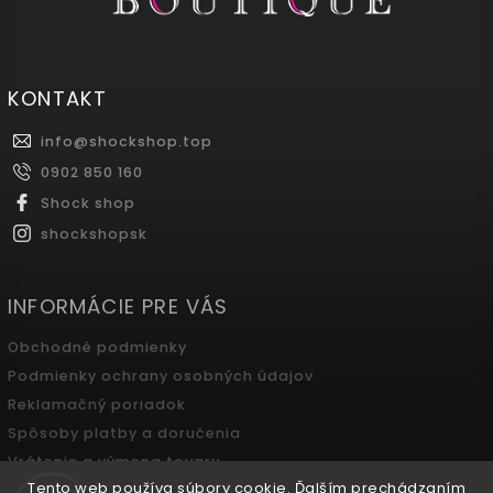
KONTAKT
info
@
shockshop.top
0902 850 160
Shock shop
shockshopsk
INFORMÁCIE PRE VÁS
Obchodné podmienky
Podmienky ochrany osobných údajov
Reklamačný poriadok
Spôsoby platby a doručenia
Vrátenie a výmena tovaru
Tento web používa súbory cookie. Ďalším prechádzaním
Odstúpenie od zmluvy