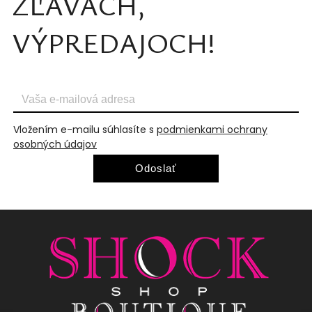
ZĽAVÁCH,
VÝPREDAJOCH!
Vložením e-mailu súhlasíte s
podmienkami ochrany
osobných údajov
Odoslať