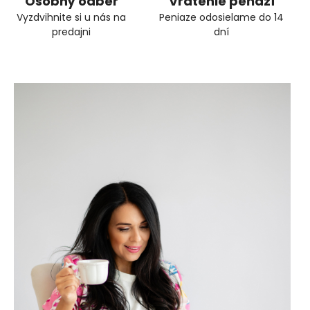
Osobný odber
Vrátenie peňazí
Vyzdvihnite si u nás na
Peniaze odosielame do 14
predajni
dní