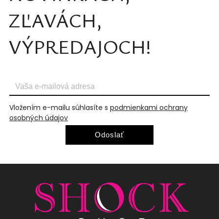
ZĽAVÁCH,
VÝPREDAJOCH!
Vložením e-mailu súhlasíte s
podmienkami ochrany
osobných údajov
Odoslať