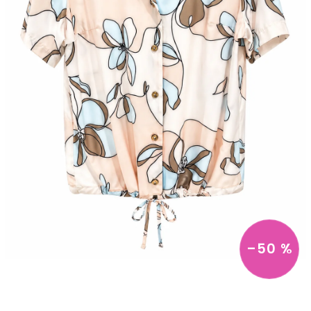
–50 %