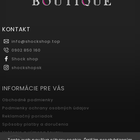
KONTAKT
info
@
shockshop.top
0902 850 160
Shock shop
shockshopsk
INFORMÁCIE PRE VÁS
Obchodné podmienky
Podmienky ochrany osobných údajov
Reklamačný poriadok
Spôsoby platby a doručenia
Vrátenie a výmena tovaru
Tento web používa súbory cookie. Ďalším prechádzaním