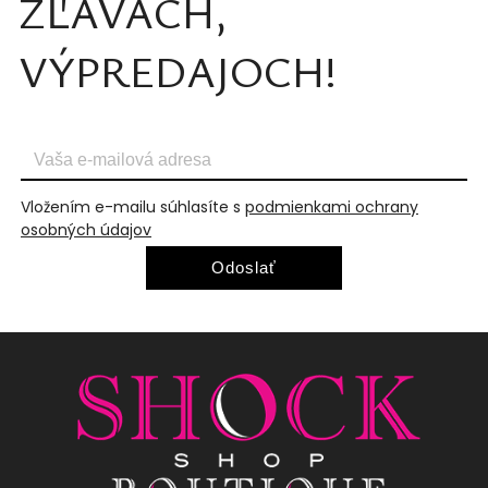
ZĽAVÁCH,
VÝPREDAJOCH!
Vložením e-mailu súhlasíte s
podmienkami ochrany
osobných údajov
Odoslať