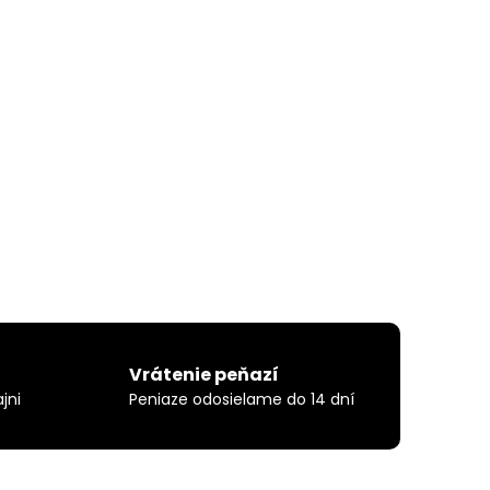
Vrátenie peňazí
jni
Peniaze odosielame do 14 dní