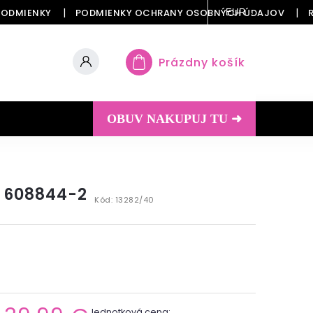
PODMIENKY
PODMIENKY OCHRANY OSOBNÝCH ÚDAJOV
EUR
Prázdny košík
OBUV NAKUPUJ TU ➜
 608844-2
Kód:
13282/40
Jednotková cena: