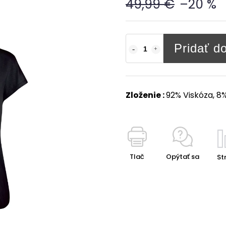
49,99 €
–20 %
Pridať d
Zloženie :
92% Viskóza, 8
Tlač
Opýtať sa
Str