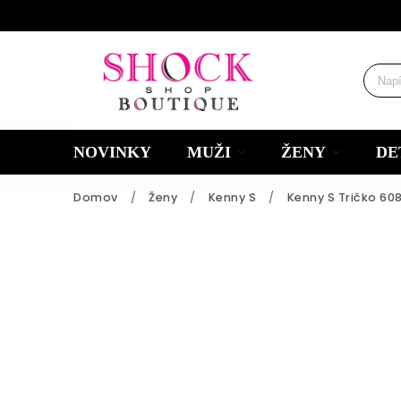
NOVINKY
MUŽI
ŽENY
DE
Domov
/
Ženy
/
Kenny S
/
Kenny S Tričko 60