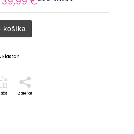
39,99 €
o košíka
% Elastan
ážiť
Zdieľať