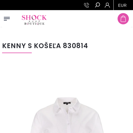
Prejsť na obsah
EUR
Hľadať
KENNY S KOŠEĽA 830814