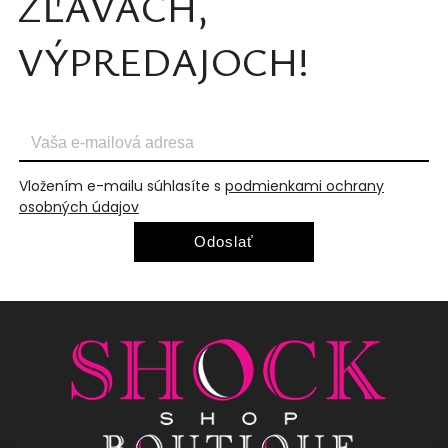
ZĽAVÁCH,
VÝPREDAJOCH!
Vložením e-mailu súhlasíte s
podmienkami ochrany
osobných údajov
Odoslať