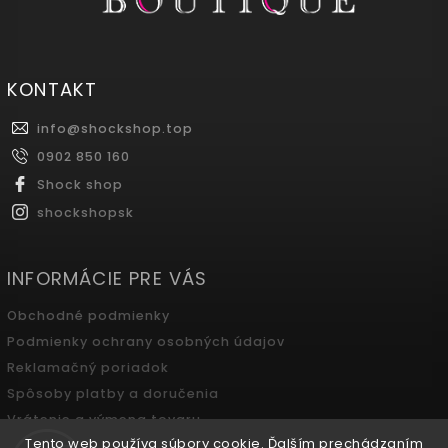
KONTAKT
info
@
shockshop.top
0902 850 160
Shock shop
shockshopsk
INFORMÁCIE PRE VÁS
Obchodné podmienky
Podmienky ochrany osobných údajov
Reklamačný poriadok
Spôsoby platby a doručenia
Vrátenie a výmena tovaru
Tento web používa súbory cookie. Ďalším prechádzaním
Odstúpenie od zmluvy