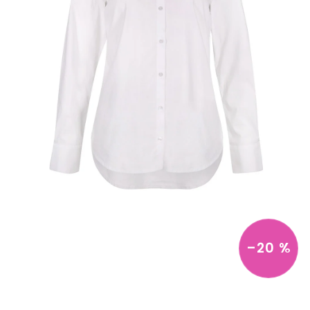
–20 %