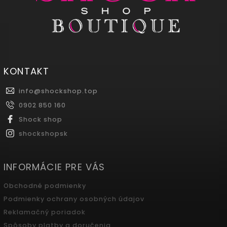
KONTAKT
info
@
shockshop.top
0902 850 160
Shock shop
shockshopsk
INFORMÁCIE PRE VÁS
Obchodné podmienky
Podmienky ochrany osobných údajov
Reklamačný poriadok
Spôsoby platby a doručenia