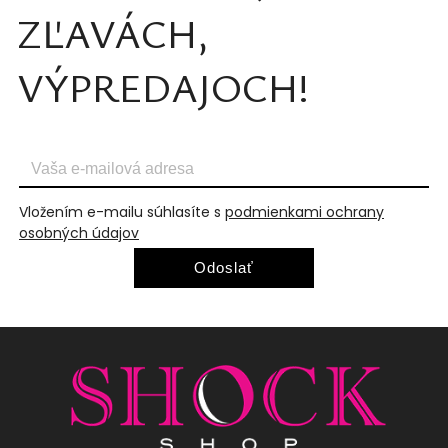
ZĽAVÁCH,
VÝPREDAJOCH!
Vložením e-mailu súhlasíte s
podmienkami ochrany
osobných údajov
Odoslať