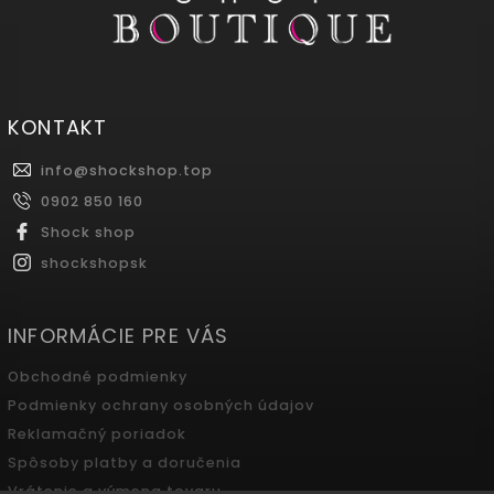
KONTAKT
info
@
shockshop.top
0902 850 160
Shock shop
shockshopsk
INFORMÁCIE PRE VÁS
Obchodné podmienky
Podmienky ochrany osobných údajov
Reklamačný poriadok
Spôsoby platby a doručenia
Vrátenie a výmena tovaru