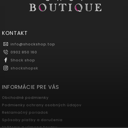
KONTAKT
info
@
shockshop.top
0902 850 160
Shock shop
shockshopsk
INFORMÁCIE PRE VÁS
Obchodné podmienky
Podmienky ochrany osobných údajov
Reklamačný poriadok
Spôsoby platby a doručenia
Vrátenie a výmena tovaru