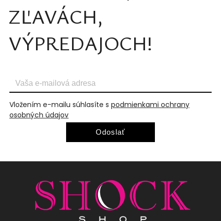
ZĽAVÁCH,
VÝPREDAJOCH!
Vložením e-mailu súhlasíte s
podmienkami ochrany
osobných údajov
Odoslať