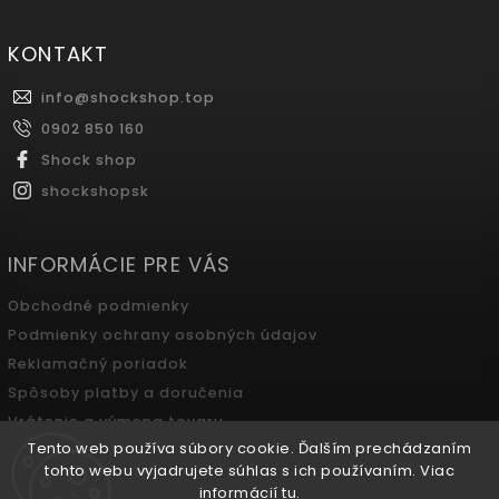
KONTAKT
info
@
shockshop.top
0902 850 160
Shock shop
shockshopsk
INFORMÁCIE PRE VÁS
Obchodné podmienky
Podmienky ochrany osobných údajov
Reklamačný poriadok
Spôsoby platby a doručenia
Vrátenie a výmena tovaru
Tento web používa súbory cookie. Ďalším prechádzaním
Odstúpenie od zmluvy
tohto webu vyjadrujete súhlas s ich používaním. Viac
informácií
tu
.