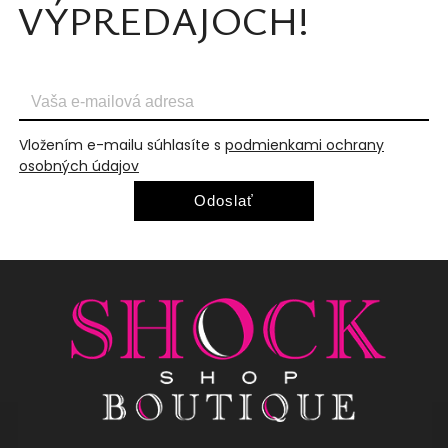
VÝPREDAJOCH!
Vložením e-mailu súhlasíte s
podmienkami ochrany
osobných údajov
Odoslať