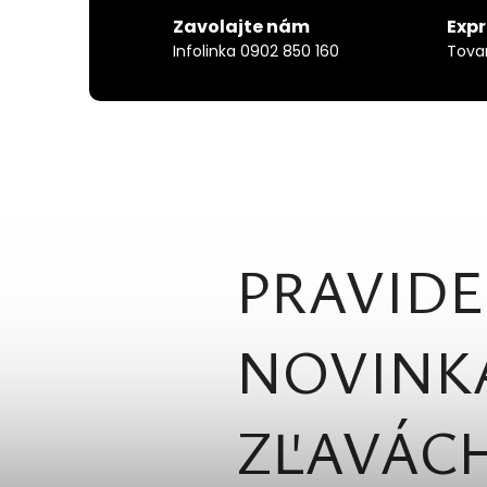
Zavolajte nám
Exp
Infolinka 0902 850 160
Tova
PRAVIDE
NOVINK
ZĽAVÁCH