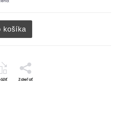
cena:
o košíka
ážiť
Zdieľať