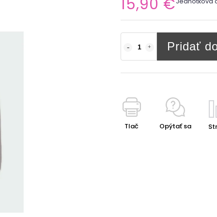
15,90 €
Jednotková 
Pridať d
Tlač
Opýtať sa
Str