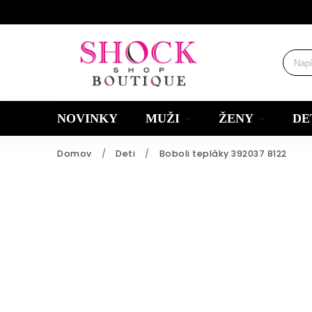
NOVINKY
MUŽI
ŽENY
DE
Domov
/
Deti
/
Boboli tepláky 392037 8122