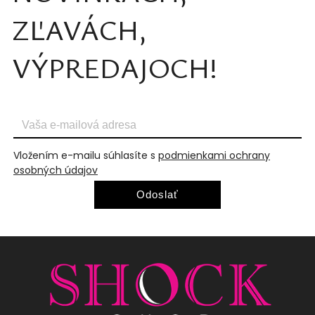
ZĽAVÁCH,
VÝPREDAJOCH!
Vložením e-mailu súhlasíte s
podmienkami ochrany
osobných údajov
Odoslať