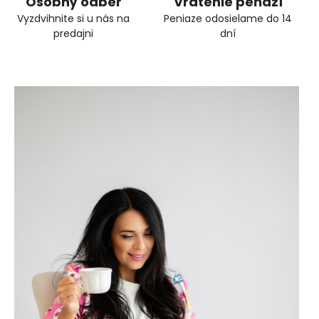
Osobný odber
Vrátenie peňazí
Vyzdvihnite si u nás na
Peniaze odosielame do 14
predajni
dní