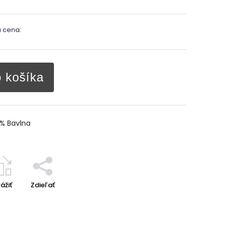
 cena:
o košíka
0% Bavlna
ážiť
Zdieľať