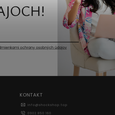
AJOCH!
dmienkami ochrany osobných údajov
KONTAKT
info
@
shockshop.top
0902 850 160