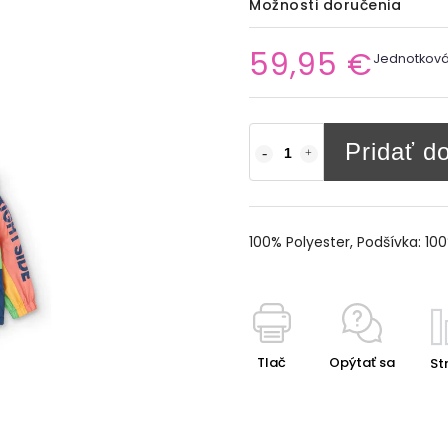
Možnosti doručenia
59,95 €
Jednotková
Pridať d
100% Polyester, Podšívka: 10
Tlač
Opýtať sa
Str