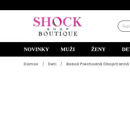
NOVINKY
MUŽI
ŽENY
DE
Domov
/
Deti
/
Boboli Prechodná Obojstranná 