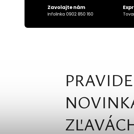
Zavolajte nám
Exp
Infolinka 0902 850 160
Tova
PRAVIDE
NOVINK
ZĽAVÁCH