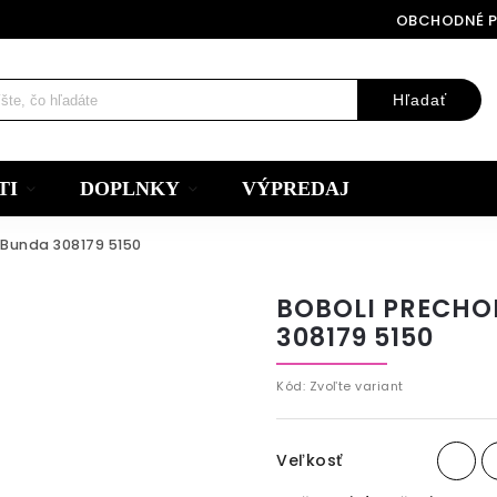
OBCHODNÉ 
Hľadať
TI
DOPLNKY
VÝPREDAJ
Bunda 308179 5150
BOBOLI PRECH
308179 5150
Kód:
Zvoľte variant
Veľkosť