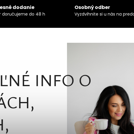
resné dodanie
Osobný odber
r doručujeme do 48 h
Vyzdvihnite si u nás na preda
ĽNÉ INFO O
ÁCH,
,