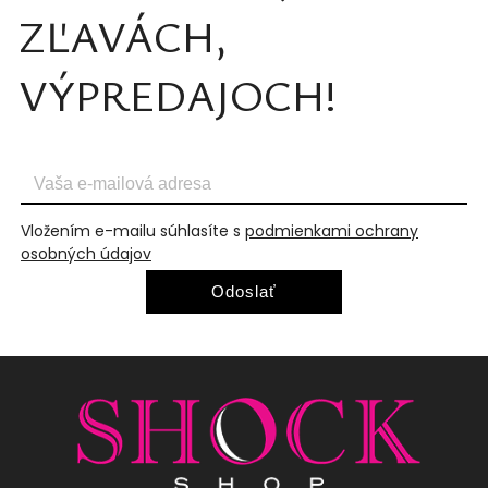
ZĽAVÁCH,
VÝPREDAJOCH!
Vložením e-mailu súhlasíte s
podmienkami ochrany
osobných údajov
Odoslať