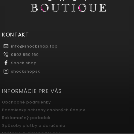
KONTAKT
info
@
shockshop.top
0902 850 160
Shock shop
shockshopsk
INFORMÁCIE PRE VÁS
Obchodné podmienky
Podmienky ochrany osobných údajov
Reklamačný poriadok
Spôsoby platby a doručenia
Vrátenie a výmena tovaru