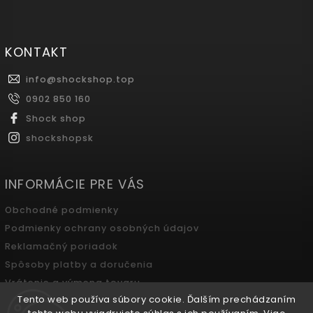
KONTAKT
info
@
shockshop.top
0902 850 160
Shock shop
shockshopsk
INFORMÁCIE PRE VÁS
Obchodné podmienky
Podmienky ochrany osobných údajov
Reklamačný poriadok
Spôsoby platby a doručenia
Vrátenie a výmena tovaru
Tento web používa súbory cookie. Ďalším prechádzaním
Odstúpenie od zmluvy