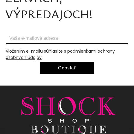
VÝPREDAJOCH!
Vložením e-mailu súhlasíte s
podmienkami ochrany
osobných údajov
Odoslať