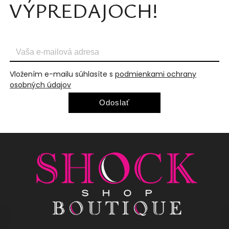
VÝPREDAJOCH!
Vložením e-mailu súhlasíte s
podmienkami ochrany
osobných údajov
Odoslať