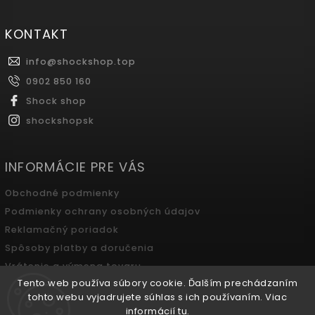
KONTAKT
info
@
shockshop.top
0902 850 160
Shock shop
shockshopsk
INFORMÁCIE PRE VÁS
Obchodné podmienky
Podmienky ochrany osobných údajov
Reklamačný poriadok
Spôsoby platby a doručenia
Vrátenie a výmena tovaru
Tento web používa súbory cookie. Ďalším prechádzaním
Odstúpenie od zmluvy
tohto webu vyjadrujete súhlas s ich používaním. Viac
informácií
tu
.