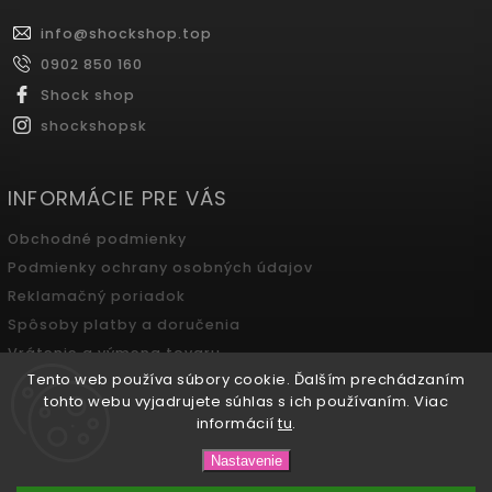
info
@
shockshop.top
0902 850 160
Shock shop
shockshopsk
INFORMÁCIE PRE VÁS
Obchodné podmienky
Podmienky ochrany osobných údajov
Reklamačný poriadok
Spôsoby platby a doručenia
Vrátenie a výmena tovaru
Tento web používa súbory cookie. Ďalším prechádzaním
Odstúpenie od zmluvy
tohto webu vyjadrujete súhlas s ich používaním. Viac
informácií
tu
.
Copyright 2026
SHOCK SHOP Boutique
. Všetky práva
Nastavenie
vyhradené.